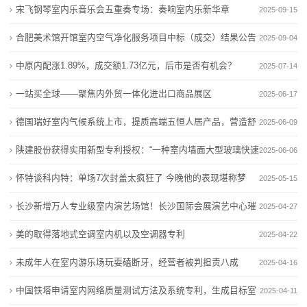
效
宋飞钢琴室内乐音乐会五重奏专场：奏响室内乐新华章
2025-09-15
态
合肥美术馆开馆室内空气净化服务项目中标（成交）结果公告
2025-09-04
行
[2025]
中原内配涨1.89%，成交额1.73亿元，后市是否有机会？
2025-07-14
业
一站买全球——聚焦内外贸一体化进出口商品展区
2025-06-17
动
德国瑞好室内气候系统上市，提质高端五恒人居产品，营造舒
2025-06-09
态
适生活！
陕建股份获得实用新型专利授权：“一种室内墙面大型玻璃快速
2025-06-06
联
安装结构”
怀特谈科内特：单场7次封盖太疯狂了 今晚他的表现堪称梦
2025-05-15
系
幻
长沙新增万人专业级室内演艺场馆！长沙国际会展演艺中心璀
2025-04-27
我
璨启幕
美的取得落地式空调室内机以及空调器专利
2025-04-22
们
未成年人在室内游乐场玩耍磕断牙，经营者被判担责八成
2025-04-16
关
中国铁塔申请室内网络质量测试方法及系统专利，生成目标室
2025-04-11
于