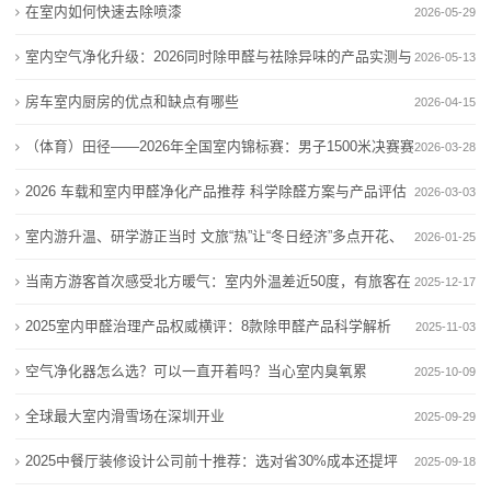
整
择
在室内如何快速去除喷漆
2026-05-29
欧阳春「涅槃」亮相798，画廊周北京特别展览引关注
2026家用除醛产品深度测评 多维度甄选靠谱好物告别
套
在室内如何快速去除喷漆
室内甲醛困扰
室内空气净化升级：2026同时除甲醛与祛除异味的产品实测与
2026-05-13
夏季室内观展好去处！崇明两场特色展览带你品读本土
欧阳春「涅槃」亮相798，画廊周北京特别展览引关注
装
推荐榜单
房车室内厨房的优点和缺点有哪些
2026-04-15
文化
在室内如何快速去除喷漆
修
（体育）田径——2026年全国室内锦标赛：男子1500米决赛赛
室内空气净化升级：2026同时除甲醛与祛除异味的产品
夏季室内观展好去处！崇明两场特色展览带你品读本土
2026-03-28
实测与推荐榜单
文化
新
况
2026 车载和室内甲醛净化产品推荐 科学除醛方案与产品评估
2026-03-03
室内空气净化升级：2026同时除甲醛与祛除异味的产品
闻
指南
室内游升温、研学游正当时 文旅“热”让“冬日经济”多点开花、
2026-01-25
实测与推荐榜单
动
活力迸发
当南方游客首次感受北方暖气：室内外温差近50度，有旅客在
2025-12-17
态
酒店房间开风扇降
2025室内甲醛治理产品权威横评：8款除甲醛产品科学解析
2025-11-03
空气净化器怎么选？可以一直开着吗？当心室内臭氧累
公
2025-10-09
积！
全球最大室内滑雪场在深圳开业
2025-09-29
司
2025中餐厅装修设计公司前十推荐：选对省30%成本还提坪
2025-09-18
动