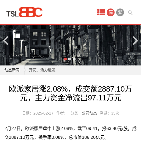
首
简
繁
页
产
品
中
室内游升温、研学游正当时 文旅“热”让“冬日经济”多点
动态新闻
开花、活力迸发
心
“185帅哥”室内热舞，百余雪人隔窗“静静围观”
室内游升温、研学游正当时 文旅“热”让“冬日经济”多点
欧派家居涨2.08%，成交额2887.10万
配
当南方游客首次感受北方暖气：室内外温差近50度，有
开花、活力迸发
元，主力资金净流出97.11万元
旅客在酒店房间开风扇降
“185帅哥”室内热舞，百余雪人隔窗“静静围观”
套
全球最大规模！如视开源室内三维数据集Realsee3D
当南方游客首次感受北方暖气：室内外温差近50度，有
日期：2025-02-27
作者：
分类：
公司动态
浏览：
35次
装
2025室内甲醛治理产品权威横评：8款除甲醛产品科学
旅客在酒店房间开风扇降
解析
全球最大规模！如视开源室内三维数据集Realsee3D
修
2月27日，欧派家居盘中上涨2.08%，截至09:41，报63.40元/股，成
广东博罗农村电影公益放映从“户外流动”转入“室内固定”
2025室内甲醛治理产品权威横评：8款除甲醛产品科学
交2887.10万元，换手率0.08%，总市值386.20亿元。