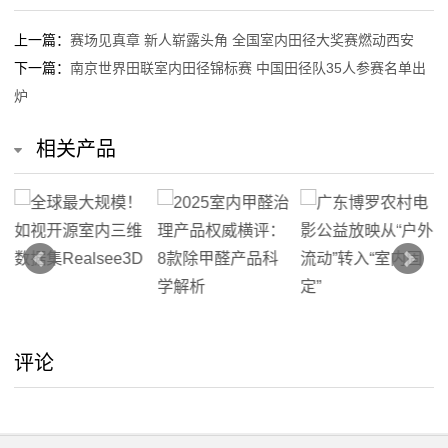
我
上一篇：
赛场见真章 新人崭露头角 全国室内田径大奖赛燃动西安
下一篇：
南京世界田联室内田径锦标赛 中国田径队35人参赛名单出
们
炉
在
相关产品
线
留
言
我
的
评论
服
务