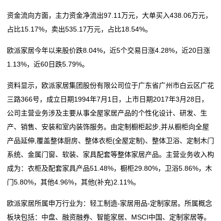
整
空气净化器怎么选？可以一直开着吗？当心室内臭氧累
解析
资金流向方面，主力资金净流出97.11万元，大单买入438.06万元，
套
积！
广东博罗农村电影公益放映从“户外流动”转入“室内固定”
占比15.17%，卖出535.17万元，占比18.54%。
外媒：中国建设更多更大室内滑雪场
空气净化器怎么选？可以一直开着吗？当心室内臭氧累
装
欧派家居今年以来股价跌8.04%，近5个交易日涨4.28%，近20日涨
全球最大室内滑雪场在深圳开业
积！
修
1.13%，近60日跌5.79%。
全国首家室内攀冰馆+全国首个“科技树森林”灯光秀 10
外媒：中国建设更多更大室内滑雪场
月1日亮相
全球最大室内滑雪场在深圳开业
新
资料显示，欧派家居集团股份有限公司位于广东省广州市白云区广花
全国首家室内攀冰馆+全国首个“科技树森林”灯光秀 10
三路366号，成立日期1994年7月1日，上市日期2017年3月28日，
闻
月1日亮相
公司主营业务涉及主要从事全屋家居产品的个性化设计、研发、生
动
产、销售、安装和室内装饰服务。由定制橱柜起步,并从橱柜向全屋
产品延伸,覆盖整体厨房、整体衣柜(全屋定制)、整体卫浴、定制木门
态
系统、金属门窗、软装、家具配套等整体家居产品。主营业务收入构
公
成为：衣柜及配套家具产品51.48%，橱柜29.80%，卫浴5.86%，木
门5.80%，其他4.96%，其他(补充)2.11%。
司
欧派家居所属申万行业为：轻工制造-家居用品-定制家居。所属概念
动
板块包括：中盘、融资融券、智能家居、MSCI中国、定制家居等。