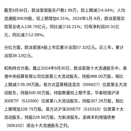
态
截至9月30日，欧派家居股东户数1.99万，较上期减少4.04%；人均
行
流通股30639股，较上期增加4.21%。2024年1月-9月，欧派家居实
现营业收入138.79亿元，同比减少16.21%；归母净利润20.31亿
业
元，同比减少12.08%。
动
分红方面，欧派家居A股上市后累计派现57.32亿元。近三年，累计
态
派现38.13亿元。
联
机构持仓方面，截止2024年9月30日，欧派家居十大流通股东中，香
港中央结算有限公司位居第三大流动股东，持股988.00万股，相比
系
上期减少35.09万股。易方达蓝筹精选混合（005827）位居第五大流
我
动股东，持股500.00万股，持股数量较上期不变。华泰柏瑞沪深
300ETF（510300）位居第八大流动股东，持股307.28万股，相比
们
上期增加108.79万股。易方达沪深300ETF（510310）位居第十大
流动股东，持股228.58万股，为新进股东。浙商丰利增强债券
关
（006102）退出十大流通股东之列。
于