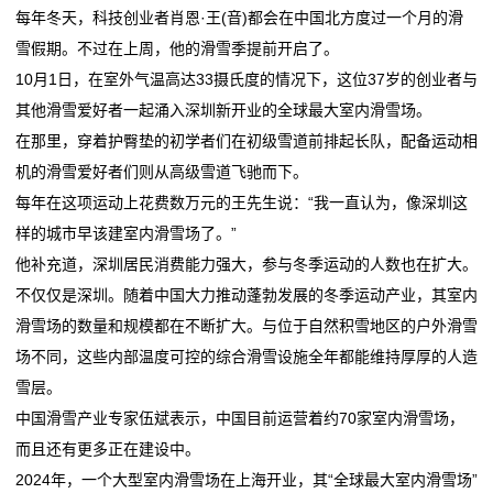
整
每年冬天，科技创业者肖恩·王(音)都会在中国北方度过一个月的滑
空气净化器怎么选？可以一直开着吗？当心室内臭氧累
解析
套
雪假期。不过在上周，他的滑雪季提前开启了。
积！
广东博罗农村电影公益放映从“户外流动”转入“室内固定”
10月1日，在室外气温高达33摄氏度的情况下，这位37岁的创业者与
外媒：中国建设更多更大室内滑雪场
空气净化器怎么选？可以一直开着吗？当心室内臭氧累
装
其他滑雪爱好者一起涌入深圳新开业的全球最大室内滑雪场。
全球最大室内滑雪场在深圳开业
积！
修
在那里，穿着护臀垫的初学者们在初级雪道前排起长队，配备运动相
全国首家室内攀冰馆+全国首个“科技树森林”灯光秀 10
外媒：中国建设更多更大室内滑雪场
机的滑雪爱好者们则从高级雪道飞驰而下。
月1日亮相
全球最大室内滑雪场在深圳开业
新
每年在这项运动上花费数万元的王先生说：“我一直认为，像深圳这
全国首家室内攀冰馆+全国首个“科技树森林”灯光秀 10
样的城市早该建室内滑雪场了。”
闻
月1日亮相
他补充道，深圳居民消费能力强大，参与冬季运动的人数也在扩大。
动
不仅仅是深圳。随着中国大力推动蓬勃发展的冬季运动产业，其室内
滑雪场的数量和规模都在不断扩大。与位于自然积雪地区的户外滑雪
态
场不同，这些内部温度可控的综合滑雪设施全年都能维持厚厚的人造
公
雪层。
中国滑雪产业专家伍斌表示，中国目前运营着约70家室内滑雪场，
司
而且还有更多正在建设中。
动
2024年，一个大型室内滑雪场在上海开业，其“全球最大室内滑雪场”