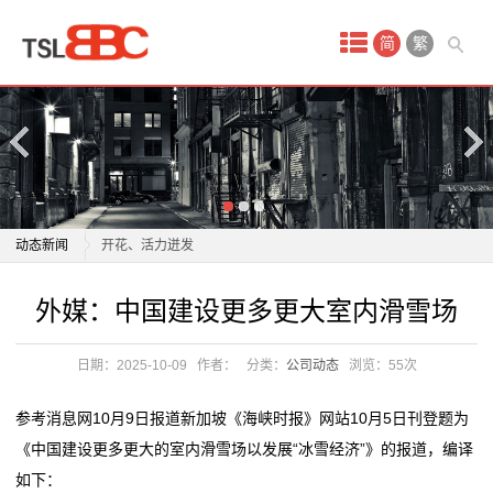
首
简
繁
页
产
品
中
室内游升温、研学游正当时 文旅“热”让“冬日经济”多点
动态新闻
开花、活力迸发
心
“185帅哥”室内热舞，百余雪人隔窗“静静围观”
室内游升温、研学游正当时 文旅“热”让“冬日经济”多点
外媒：中国建设更多更大室内滑雪场
配
当南方游客首次感受北方暖气：室内外温差近50度，有
开花、活力迸发
旅客在酒店房间开风扇降
“185帅哥”室内热舞，百余雪人隔窗“静静围观”
套
日期：2025-10-09
作者：
分类：
公司动态
浏览：
55次
全球最大规模！如视开源室内三维数据集Realsee3D
当南方游客首次感受北方暖气：室内外温差近50度，有
装
2025室内甲醛治理产品权威横评：8款除甲醛产品科学
旅客在酒店房间开风扇降
参考消息网10月9日报道新加坡《海峡时报》网站10月5日刊登题为
解析
全球最大规模！如视开源室内三维数据集Realsee3D
修
《中国建设更多更大的室内滑雪场以发展“冰雪经济”》的报道，编译
广东博罗农村电影公益放映从“户外流动”转入“室内固定”
2025室内甲醛治理产品权威横评：8款除甲醛产品科学
如下：