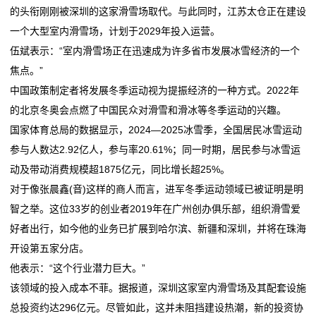
的头衔刚刚被深圳的这家滑雪场取代。与此同时，江苏太仓正在建设
态
一个大型室内滑雪场，计划于2029年投入运营。
行
伍斌表示：“室内滑雪场正在迅速成为许多省市发展冰雪经济的一个
焦点。”
业
中国政策制定者将发展冬季运动视为提振经济的一种方式。2022年
动
的北京冬奥会点燃了中国民众对滑雪和滑冰等冬季运动的兴趣。
国家体育总局的数据显示，2024—2025冰雪季，全国居民冰雪运动
态
参与人数达2.92亿人，参与率20.61%；同一时期，居民参与冰雪运
联
动及带动消费规模超1875亿元，同比增长超25%。
对于像张晨鑫(音)这样的商人而言，进军冬季运动领域已被证明是明
系
智之举。这位33岁的创业者2019年在广州创办俱乐部，组织滑雪爱
我
好者出行，如今他的业务已扩展到哈尔滨、新疆和深圳，并将在珠海
开设第五家分店。
们
他表示：“这个行业潜力巨大。”
关
该领域的投入成本不菲。据报道，深圳这家室内滑雪场及其配套设施
总投资约达296亿元。尽管如此，这并未阻挡建设热潮，新的投资协
于