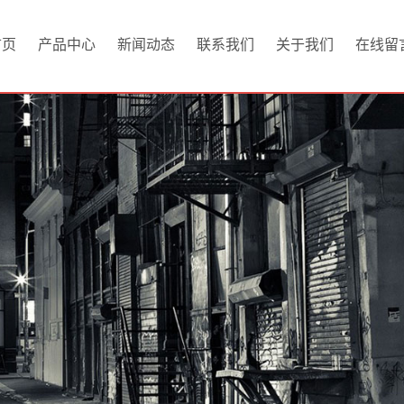
首页
产品中心
新闻动态
联系我们
关于我们
在线留