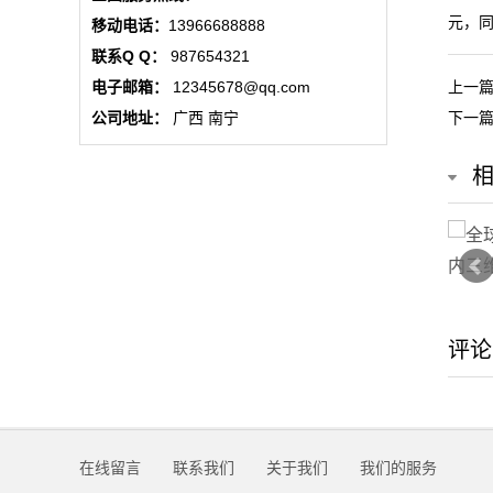
态
元，同
移动电话：
13966688888
联系Q Q：
987654321
行
电子邮箱：
12345678@qq.com
上一
业
公司地址：
广西 南宁
下一
动
态
联
系
评论
我
们
关
在线留言
联系我们
关于我们
我们的服务
于