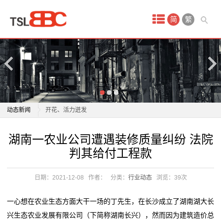
首
简
繁
页
产
品
中
室内游升温、研学游正当时 文旅“热”让“冬日经济”多点
动态新闻
开花、活力迸发
心
“185帅哥”室内热舞，百余雪人隔窗“静静围观”
室内游升温、研学游正当时 文旅“热”让“冬日经济”多点
湖南一农业公司遭遇装修质量纠纷 法院
配
当南方游客首次感受北方暖气：室内外温差近50度，有
开花、活力迸发
判其给付工程款
旅客在酒店房间开风扇降
“185帅哥”室内热舞，百余雪人隔窗“静静围观”
套
全球最大规模！如视开源室内三维数据集Realsee3D
当南方游客首次感受北方暖气：室内外温差近50度，有
日期：2021-12-08
作者：
分类：
行业动态
浏览：
39次
装
2025室内甲醛治理产品权威横评：8款除甲醛产品科学
旅客在酒店房间开风扇降
解析
全球最大规模！如视开源室内三维数据集Realsee3D
修
一心想在农业生态方面大干一场的丁先生，在长沙成立了湖南湖大长
广东博罗农村电影公益放映从“户外流动”转入“室内固定”
2025室内甲醛治理产品权威横评：8款除甲醛产品科学
兴生态农业发展有限公司（下简称湖南长兴），然而因为建筑造价总