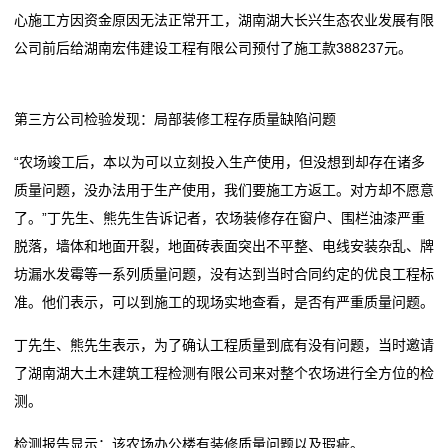
态
心施工方因资金原因无法正常开工，湖南湖大长兴生态农业发展有限
公司前后给湖南宏伟建设工程有限公司预付了施工款388237元。
行
业
第三方公司检验发现：局部装修工程存质量缺陷问题
动
“农场竣工后，本以为可以立刻投入生产使用，但没想到却存在诸多
态
质量问题，没办法用于生产使用，我们要施工方返工。对方却不愿意
了。”丁先生、熊先生告诉记者，农场装修存在窗户、围栏油漆严重
联
脱落，墙体和地面开裂，地面砖表面突出不平整、电线安装杂乱、牌
坊漏水发霉等一系列质量问题，没有达到当时合同约定的优良工程标
系
准。他们表示，可以到施工的现场实地查看，是否有严重质量问题。
我
丁先生、熊先生表示，为了确认工程质量到底有没有问题，当时邀请
们
了湖南湖大土木建筑工程检测有限公司来对整个农场进行全方位的检
测。
关
检测报告显示：该农场办公楼有装修质量问题以及瑕疵。
于