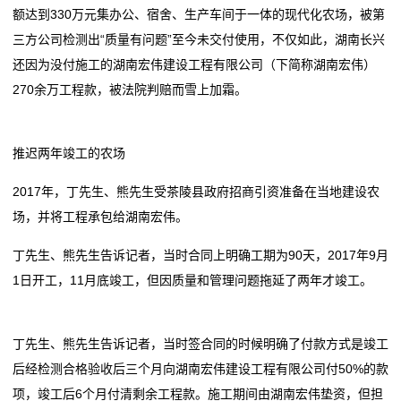
整
额达到330万元集办公、宿舍、生产车间于一体的现代化农场，被第
空气净化器怎么选？可以一直开着吗？当心室内臭氧累
解析
套
三方公司检测出“质量有问题”至今未交付使用，不仅如此，湖南长兴
积！
广东博罗农村电影公益放映从“户外流动”转入“室内固定”
还因为没付施工的湖南宏伟建设工程有限公司（下简称湖南宏伟）
外媒：中国建设更多更大室内滑雪场
空气净化器怎么选？可以一直开着吗？当心室内臭氧累
装
270余万工程款，被法院判赔而雪上加霜。
全球最大室内滑雪场在深圳开业
积！
修
全国首家室内攀冰馆+全国首个“科技树森林”灯光秀 10
外媒：中国建设更多更大室内滑雪场
月1日亮相
全球最大室内滑雪场在深圳开业
新
推迟两年竣工的农场
全国首家室内攀冰馆+全国首个“科技树森林”灯光秀 10
闻
2017年，丁先生、熊先生受茶陵县政府招商引资准备在当地建设农
月1日亮相
场，并将工程承包给湖南宏伟。
动
丁先生、熊先生告诉记者，当时合同上明确工期为90天，2017年9月
态
1日开工，11月底竣工，但因质量和管理问题拖延了两年才竣工。
公
司
丁先生、熊先生告诉记者，当时签合同的时候明确了付款方式是竣工
后经检测合格验收后三个月向湖南宏伟建设工程有限公司付50%的款
动
项，竣工后6个月付清剩余工程款。施工期间由湖南宏伟垫资，但担